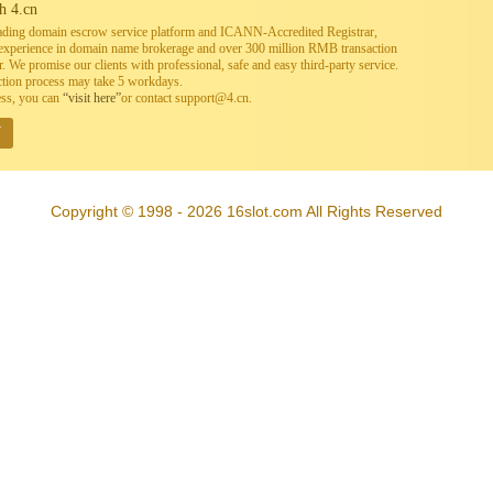
h 4.cn
leading domain escrow service platform and ICANN-Accredited Registrar,
h experience in domain name brokerage and over 300 million RMB transaction
. We promise our clients with professional, safe and easy third-party service.
ction process may take 5 workdays.
ess, you can
“visit here”
or contact support@4.cn.
W
Copyright © 1998 - 2026 16slot.com All Rights Reserved