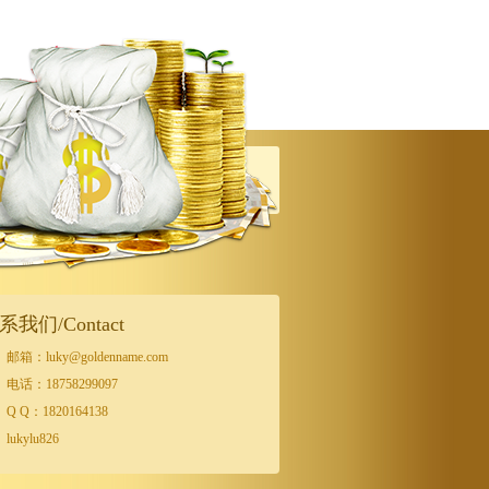
系我们/Contact
邮箱：luky@goldenname.com
电话：18758299097
Q Q：1820164138
lukylu826