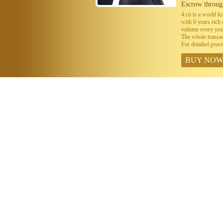
Escrow throug
4.cn is a world 
with 6 years ric
volume every year
The whole transa
For detailed proc
BUY NO